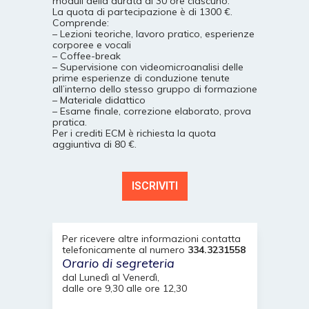
moduli della durata di 30 ore ciascuno.
La quota di partecipazione è di 1300 €.
Comprende:
– Lezioni teoriche, lavoro pratico, esperienze
corporee e vocali
– Coffee-break
– Supervisione con videomicroanalisi delle
prime esperienze di conduzione tenute
all’interno dello stesso gruppo di formazione
– Materiale didattico
– Esame finale, correzione elaborato, prova
pratica.
Per i crediti ECM è richiesta la quota
aggiuntiva di 80 €.
ISCRIVITI
Per ricevere altre informazioni contatta
telefonicamente al numero
334.3231558
Orario di segreteria
dal Lunedì al Venerdì,
dalle ore 9,30 alle ore 12,30