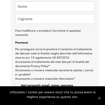
Puoi modificare o annullare l'iscrizione in qualsiasi
momento.
Permessi
Per proseguire occorre prestare il consenso al trattamento
dei dati per tutte le finalità meglio descritte nell'informativa
resa ex art. 13 regolamento UE 697/2016
Acconsento al trattamento dei miei dati per le finalità del
documento Privacy Policy*
Acconsento a ricevere materiale inerente le attività, i servizi
e i prodotti*
Acconsento a ricevere materiale informativo*
dati personali: email, nome, cognome
Utilizziamo i cookie per essere sicuri che tu possa avere la
Facendo clic di seguito per inviare questo modulo, riconosci che le
migliore esperienza su questo sito.
informazioni fornite verranno elaborate in conformità con la nostra
Informativa sulla privacy.
Ok