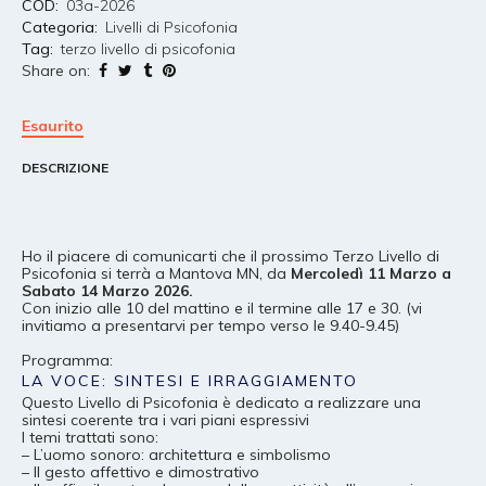
COD:
03a-2026
Categoria:
Livelli di Psicofonia
Tag:
terzo livello di psicofonia
Share on:
Esaurito
DESCRIZIONE
Ho il piacere di comunicarti che il prossimo Terzo Livello di
Psicofonia si terrà a Mantova MN, da
Mercoledì 11 Marzo a
Sabato 14 Marzo 2026.
Con inizio alle 10 del mattino e il termine alle 17 e 30. (vi
invitiamo a presentarvi per tempo verso le 9.40-9.45)
Programma:
LA VOCE: SINTESI E IRRAGGIAMENTO
Questo Livello di Psicofonia è dedicato a realizzare una
sintesi coerente tra i vari piani espressivi
I temi trattati sono:
– L’uomo sonoro: architettura e simbolismo
– Il gesto affettivo e dimostrativo