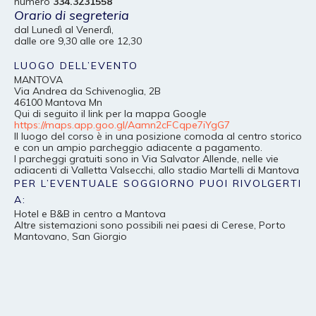
numero
334.3231558
Orario di segreteria
dal Lunedì al Venerdì,
dalle ore 9,30 alle ore 12,30
LUOGO DELL’EVENTO
MANTOVA
Via Andrea da Schivenoglia, 2B
46100 Mantova Mn
Qui di seguito il link per la mappa Google
https://maps.app.goo.gl/Aamn2cFCqpe7iYgG7
Il luogo del corso è in una posizione comoda al centro storico
e con un ampio parcheggio adiacente a pagamento.
I parcheggi gratuiti sono in Via Salvator Allende, nelle vie
adiacenti di Valletta Valsecchi, allo stadio Martelli di Mantova
PER L’EVENTUALE SOGGIORNO PUOI RIVOLGERTI
A:
Hotel e B&B in centro a Mantova
Altre sistemazioni sono possibili nei paesi di Cerese, Porto
Mantovano, San Giorgio